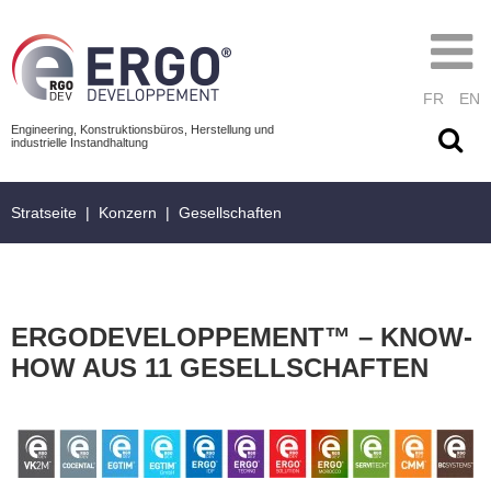
FR
EN
Engineering, Konstruktionsbüros, Herstellung und
industrielle Instandhaltung
Stratseite
|
Konzern
|
Gesellschaften
ERGODEVELOPPEMENT™ – KNOW-
HOW AUS 11 GESELLSCHAFTEN