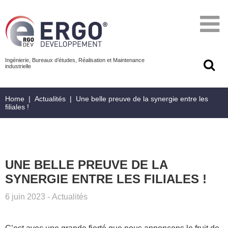
Ingénierie, Bureaux d’études, Réalisation et Maintenance
industrielle
Home
|
Actualités
|
Une belle preuve de la synergie entre les
filiales !
UNE BELLE PREUVE DE LA
SYNERGIE ENTRE LES FILIALES !
6 juin 2023
-
Actualités