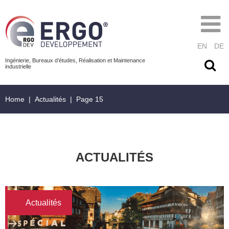
EN
DE
Ingénierie, Bureaux d’études, Réalisation et Maintenance
industrielle
Home
|
Actualités
|
Page 15
ACTUALITÉS
Actualités