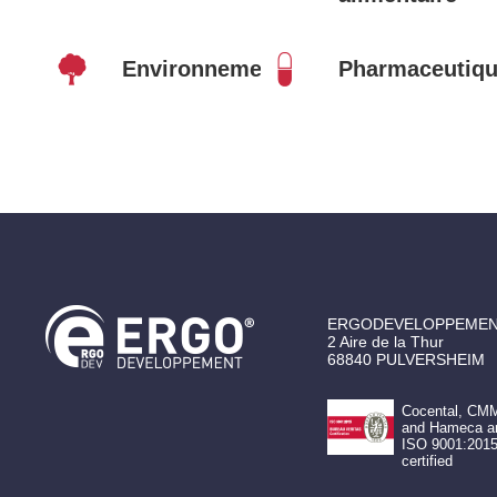
Environnement
Pharmaceutiq
ERGODEVELOPPEME
2 Aire de la Thur
68840
PULVERSHEIM
Cocental, CM
and Hameca a
ISO 9001:201
certified