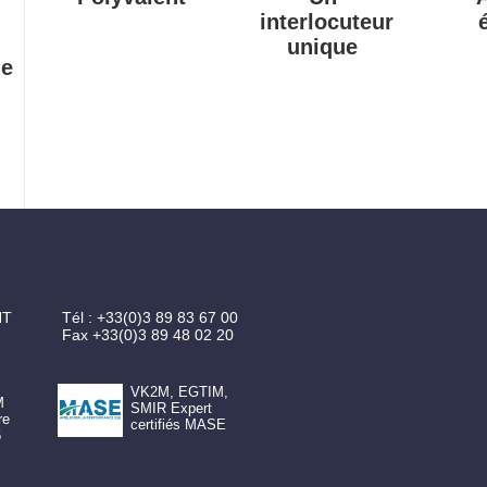
interlocuteur
unique
ue
NT
Tél :
+33(0)3 89 83 67 00
Fax
+33(0)3 89 48 02 20
VK2M, EGTIM,
M
SMIR Expert
re
certifiés MASE
5