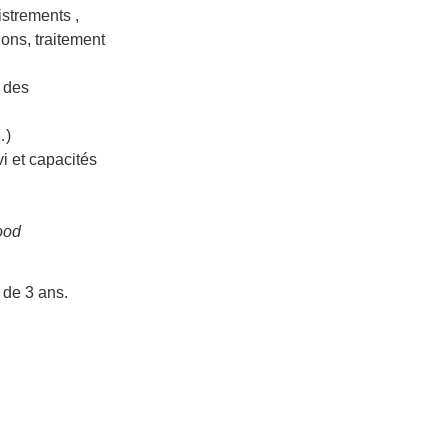
istrements ,
ions, traitement
 des
…)
vi et capacités
ood
 de 3 ans.