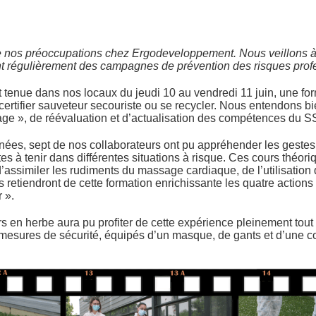
e nos préoccupations chez Ergodeveloppement. Nous veillons à
nt régulièrement des campagnes de prévention des risques prof
 tenue dans nos locaux du jeudi 10 au vendredi 11 juin, une fo
 certifier sauveteur secouriste ou se recycler. Nous entendons bi
age », de réévaluation et d’actualisation des compétences du S
nées, sept de nos collaborateurs ont pu appréhender les gestes
s à tenir dans différentes situations à risque. Ces cours théori
d’assimiler les rudiments du massage cardiaque, de l’utilisation 
s retiendront de cette formation enrichissante les quatre actions
r ».
 en herbe aura pu profiter de cette expérience pleinement tout
esures de sécurité, équipés d’un masque, de gants et d’une c