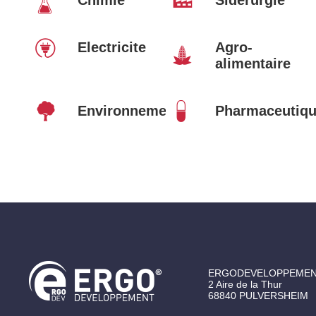
Chimie
Sidérurgie
Electricite
Agro-
alimentaire
Environnement
Pharmaceutiq
ERGODEVELOPPEME
2 Aire de la Thur
68840
PULVERSHEIM