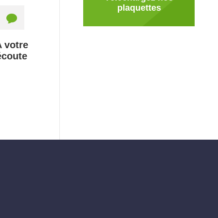
plaquettes
A votre
écoute