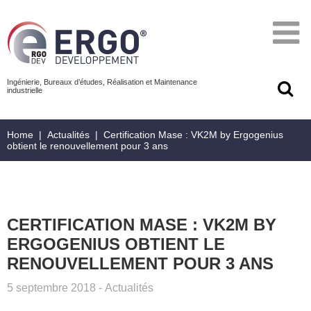
Ingénierie, Bureaux d’études, Réalisation et Maintenance
industrielle
Home
|
Actualités
|
Certification Mase : VK2M by Ergogenius
obtient le renouvellement pour 3 ans
CERTIFICATION MASE : VK2M BY
ERGOGENIUS OBTIENT LE
RENOUVELLEMENT POUR 3 ANS
5 septembre 2018
-
Actualités